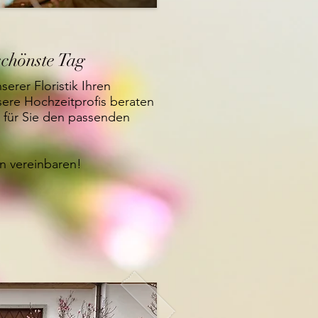
schönste Tag
serer Floristik Ihren
ere Hochzeitprofis beraten
 für Sie den passenden
in vereinbaren!