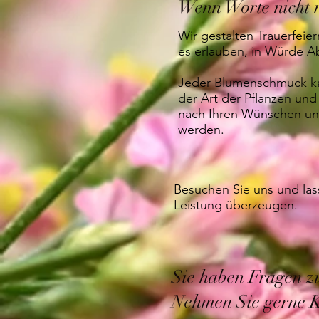
Wenn Worte nicht 
Wir gestalten Trauerfei
es erlauben, in Würde 
Jeder Blumenschmuck ka
der Art der Pflanzen und
nach Ihren Wünschen und
werden.
Besuchen Sie uns und las
Leistung überzeugen.
Sie haben Fragen z
Nehmen Sie gerne Ko