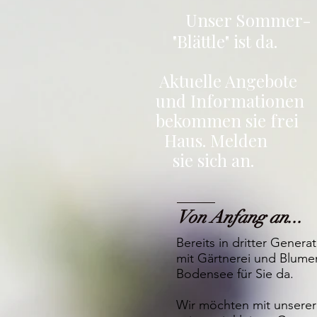
Unser Sommer-
"Blättle" ist da.
Aktuelle Angebote
und Informationen
bekommen sie
frei
Haus. Melden
sie sich an.
Von Anfang an...
Bereits in dritter Genera
mit Gärtnerei und Blume
Bodensee für Sie da.
Wir möchten mit unserer 