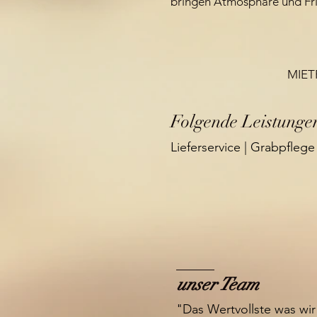
bringen Atmosphäre und Fris
DO
MIE
Folgende Leistungen
Lieferservice | Grabpfleg
unser Team
"Das Wertvollste was wir