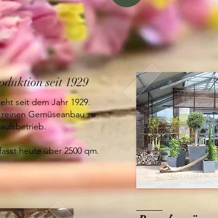
oduktion
seit 1929
eht seit dem Jahr 1929.
m reinen Gemüseanbau zu
ufsbetrieb.
fasst heute über 2500 qm.