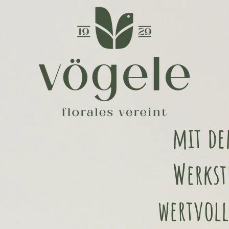
mit de
Werkst
wertvol