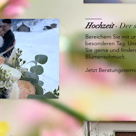
Hochzeit
- Der 
Bereichern Sie mit un
besonderen Tag. Uns
Sie gerne und finden
Blumenschmuck.
Jetzt Beratungsterm