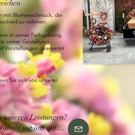
reichen
ern mit Blumenschmuck, die
Abschied zu nehmen.
nn in seiner Farbgebung,
 in seiner Gestaltung
 Vorstellungen gearbeitet
sen Sie sich von unserer
u unseren Leistungen?
ntakt mit uns auf....