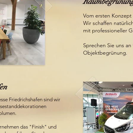
Raumbegrünun
Vom ersten Konzept b
Wir schaffen natürli
mit professioneller G
Sprechen Sie uns an f
Objektbegrünung.
fen
esse Friedrichshafen sind wir
ssestanddekorationen
hblumen.
ernehmen das "Finish" und