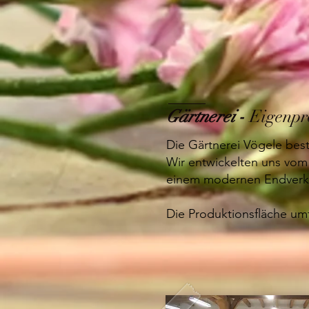
Gärtnerei
-
Eigenpr
Die Gärtnerei Vögele best
Wir entwickelten uns vo
einem modernen Endverka
Die Produktionsfläche um